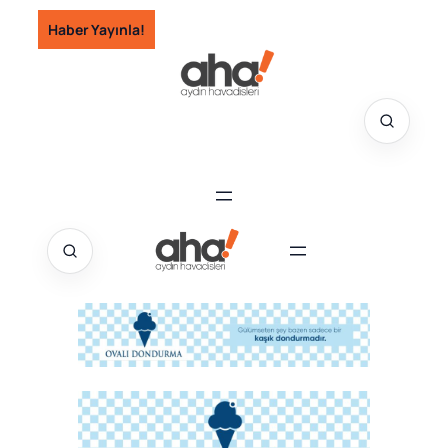
İçeriğe
Haber Yayınla!
geç