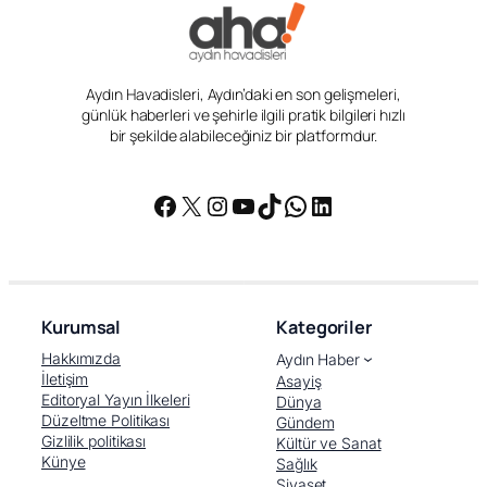
Aydın Havadisleri, Aydın’daki en son gelişmeleri,
günlük haberleri ve şehirle ilgili pratik bilgileri hızlı
bir şekilde alabileceğiniz bir platformdur.
Facebook
X
Instagram
YouTube
TikTok
WhatsApp
LinkedIn
Kurumsal
Kategoriler
Hakkımızda
Aydın Haber
İletişim
Asayiş
Editoryal Yayın İlkeleri
Dünya
Düzeltme Politikası
Gündem
Gizlilik politikası
Kültür ve Sanat
Künye
Sağlık
Siyaset