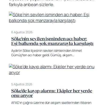
farkıyla anbean sizlerle.
6 Ağustos 2026
Söke’nin sevilen isminden acı haber:
Eşi balkonda şok manzarayla karşılaştı
Aydın'ın Söke ilçesinin sevilen isimlerinden Ahmet
Gümüş'ten acı haber geldi. Gümüş, akşam…
5 Ağustos 2026
Söke’de kayıp alarmı: Ekipler her yerde
onu arıyor
AFAD'ın çağrısı üzerine dün akşam saatlerinden itibaren