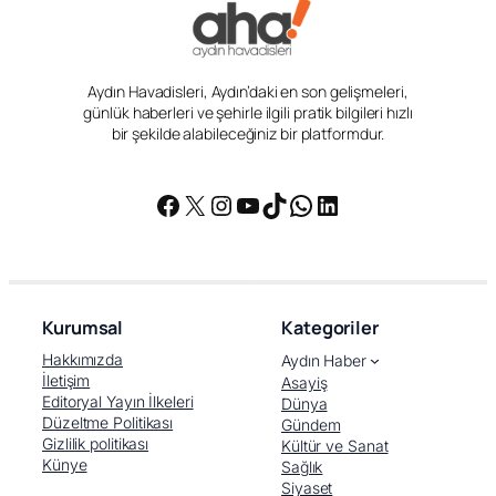
Aydın Havadisleri, Aydın’daki en son gelişmeleri,
günlük haberleri ve şehirle ilgili pratik bilgileri hızlı
bir şekilde alabileceğiniz bir platformdur.
Facebook
X
Instagram
YouTube
TikTok
WhatsApp
LinkedIn
Kurumsal
Kategoriler
Hakkımızda
Aydın Haber
İletişim
Asayiş
Editoryal Yayın İlkeleri
Dünya
Düzeltme Politikası
Gündem
Gizlilik politikası
Kültür ve Sanat
Künye
Sağlık
Siyaset