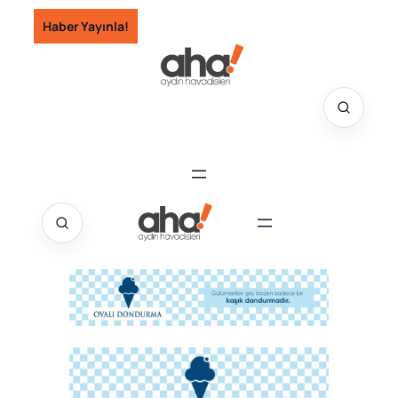
İçeriğe
Haber Yayınla!
geç