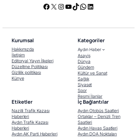
Facebook
X
Instagram
YouTube
TikTok
WhatsApp
LinkedIn
Kurumsal
Kategoriler
Hakkımızda
Aydın Haber
İletişim
Asayiş
Editoryal Yayın İlkeleri
Dünya
Düzeltme Politikası
Gündem
Gizlilik politikası
Kültür ve Sanat
Künye
Sağlık
Siyaset
Spor
Resmi İlanlar
Etiketler
İç Bağlantılar
Nazilli Trafik Kazası
Aydın Otobüs Saatleri
Haberleri
Ortaklar – Denizli Tren
Aydın Trafik Kazası
Saatleri
Haberleri
Aydın Havaş Saatleri
Aydın AK Parti Haberleri
Aydın DOA Noktaları