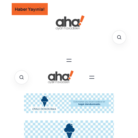
İçeriğe
Haber Yayınla!
geç