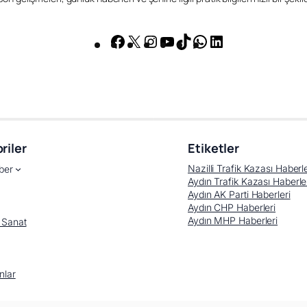
Facebook
X
Instagram
YouTube
TikTok
WhatsApp
LinkedIn
riler
Etiketler
Nazilli Trafik Kazası Haberle
ber
Aydın Trafik Kazası Haberle
Aydın AK Parti Haberleri
Aydın CHP Haberleri
Aydın MHP Haberleri
 Sanat
nlar