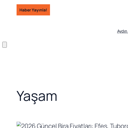
İçeriğe
Haber Yayınla!
geç
Aydın
Yaşam