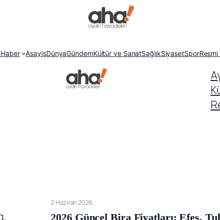
 Haber
Asayiş
Dünya
Gündem
Kültür ve Sanat
Sağlık
Siyaset
Spor
Resmi 
A
K
Re
2 Haziran 2026
2026 Güncel Bira Fiyatları: Efes, 