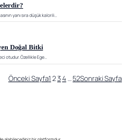
elerdir?
sının yanı sıra düşük kalorili…
en Doğal Bitki
ci otudur. Özellikle Ege…
Önceki Sayfa
1
2
3
4
…
52
Sonraki Sayfa
ilde alabileceğiniz bir platformdur.