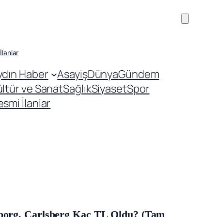
İlanlar
ydın Haber
Asayiş
Dünya
Gündem
ültür ve Sanat
Sağlık
Siyaset
Spor
smi İlanlar
Tuborg, Carlsberg Kaç TL Oldu? (Tam