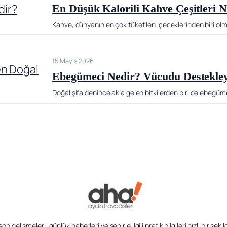
En Düşük Kalorili Kahve Çeşitleri N
Kahve, dünyanın en çok tüketilen içeceklerinden biri olma
15 Mayıs 2026
Ebegümeci Nedir? Vücudu Destekley
Doğal şifa denince akla gelen bitkilerden biri de ebegüme
n gelişmeleri, günlük haberleri ve şehirle ilgili pratik bilgileri hızlı bir şek