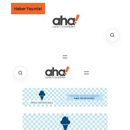
İçeriğe
Haber Yayınla!
geç