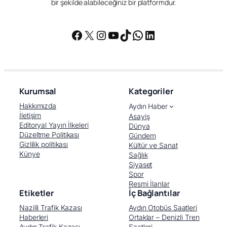
bir şekilde alabileceğiniz bir platformdur.
Facebook
X
Instagram
YouTube
TikTok
WhatsApp
LinkedIn
Kurumsal
Kategoriler
Hakkımızda
Aydın Haber
İletişim
Asayiş
Editoryal Yayın İlkeleri
Dünya
Düzeltme Politikası
Gündem
Gizlilik politikası
Kültür ve Sanat
Künye
Sağlık
Siyaset
Spor
Resmi İlanlar
Etiketler
İç Bağlantılar
Nazilli Trafik Kazası
Aydın Otobüs Saatleri
Haberleri
Ortaklar – Denizli Tren
Aydın Trafik Kazası
Saatleri