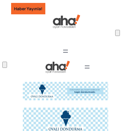
İçeriğe
Haber Yayınla!
geç