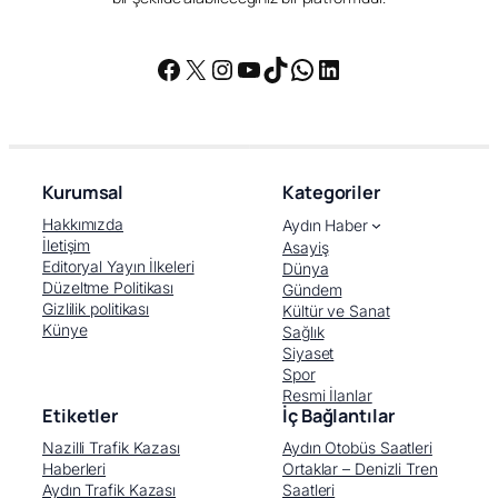
Facebook
X
Instagram
YouTube
TikTok
WhatsApp
LinkedIn
Kurumsal
Kategoriler
Hakkımızda
Aydın Haber
İletişim
Asayiş
Editoryal Yayın İlkeleri
Dünya
Düzeltme Politikası
Gündem
Gizlilik politikası
Kültür ve Sanat
Künye
Sağlık
Siyaset
Spor
Resmi İlanlar
Etiketler
İç Bağlantılar
Nazilli Trafik Kazası
Aydın Otobüs Saatleri
Haberleri
Ortaklar – Denizli Tren
Aydın Trafik Kazası
Saatleri