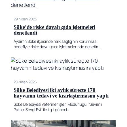
29 Nisan 2025
Söke’de riske dayalı gıda işletmeleri
denetlendi
Aydın’ın Söke ilçesinde halk sağlığının korunması
hedefiyle riske dayalı gıda işletmelerinde denetim…
28 Nisan 2025
Söke Belediyesi iki aylık süreçte 170
hayvanın tedavi ve kısırlaştırmasını yaptı
Söke Belediyesi Veteriner İşleri Müdürlüğü, "Sevimli
Patiler Sevgi Evi" ile ilgili güncel…