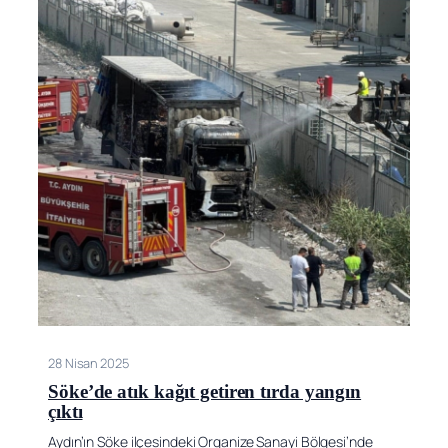
28 Nisan 2025
Söke’de atık kağıt getiren tırda yangın
çıktı
Aydın’ın Söke ilçesindeki Organize Sanayi Bölgesi’nde