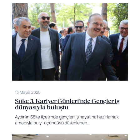
13 Mayıs 2025
Söke 3. Kariyer Günleri’nde Gençler iş
dünyasıyla buluştu
Aydın’ın Söke ilçesinde gençleri iş hayatına hazırlamak
amacıyla bu yıl üçüncüsü düzenlenen…