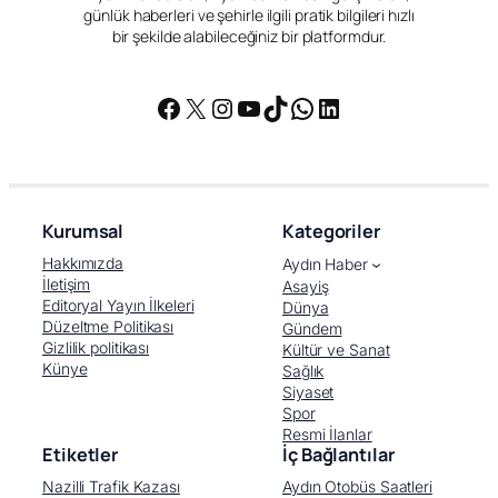
günlük haberleri ve şehirle ilgili pratik bilgileri hızlı
bir şekilde alabileceğiniz bir platformdur.
Facebook
X
Instagram
YouTube
TikTok
WhatsApp
LinkedIn
Kurumsal
Kategoriler
Hakkımızda
Aydın Haber
İletişim
Asayiş
Editoryal Yayın İlkeleri
Dünya
Düzeltme Politikası
Gündem
Gizlilik politikası
Kültür ve Sanat
Künye
Sağlık
Siyaset
Spor
Resmi İlanlar
Etiketler
İç Bağlantılar
Nazilli Trafik Kazası
Aydın Otobüs Saatleri