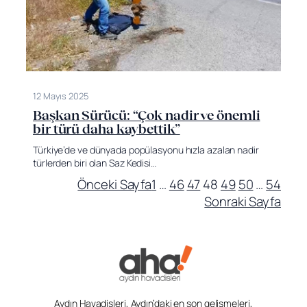
12 Mayıs 2025
Başkan Sürücü: “Çok nadir ve önemli
bir türü daha kaybettik”
Türkiye’de ve dünyada popülasyonu hızla azalan nadir
türlerden biri olan Saz Kedisi…
Önceki Sayfa
1
…
46
47
48
49
50
…
54
Sonraki Sayfa
Aydın Havadisleri, Aydın’daki en son gelişmeleri,