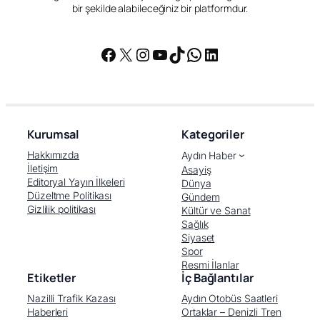
bir şekilde alabileceğiniz bir platformdur.
Facebook
X
Instagram
YouTube
TikTok
WhatsApp
LinkedIn
Kurumsal
Kategoriler
Hakkımızda
Aydın Haber
İletişim
Asayiş
Editoryal Yayın İlkeleri
Dünya
Düzeltme Politikası
Gündem
Gizlilik politikası
Kültür ve Sanat
Sağlık
Siyaset
Spor
Resmi İlanlar
Etiketler
İç Bağlantılar
Nazilli Trafik Kazası
Aydın Otobüs Saatleri
Haberleri
Ortaklar – Denizli Tren