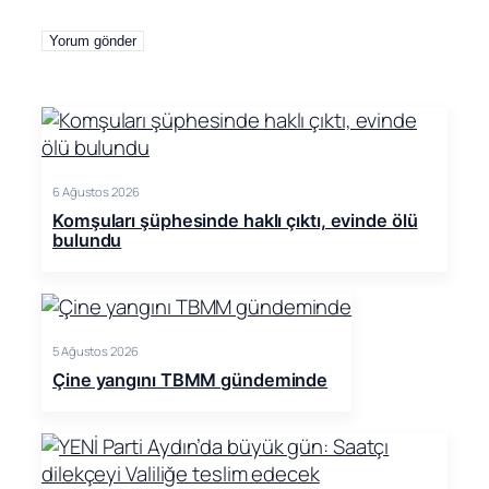
6 Ağustos 2026
Komşuları şüphesinde haklı çıktı, evinde ölü
bulundu
5 Ağustos 2026
Çine yangını TBMM gündeminde