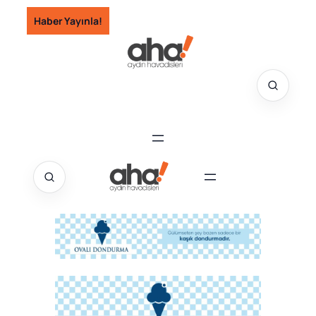
İçeriğe
Haber Yayınla!
geç