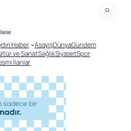
İlanlar
ydın Haber
Asayiş
Dünya
Gündem
ültür ve Sanat
Sağlık
Siyaset
Spor
smi İlanlar