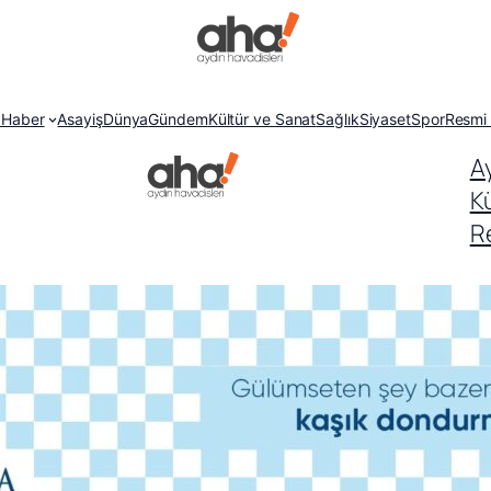
 Haber
Asayiş
Dünya
Gündem
Kültür ve Sanat
Sağlık
Siyaset
Spor
Resmi 
A
K
Re