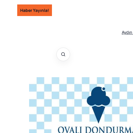
İçeriğe
Haber Yayınla!
geç
Aydın