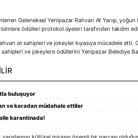
düzenlenen Geleneksel Yenipazar Rahvan At Yarışı, yoğu
isimlere ödülleri protokol üyeleri tarafından takdim edi
hvan at sahipleri ve jokeyler kıyasıya mücadele etti. G
t sahipleri ve jokeylere ödüllerini Yenipazar Belediye B
LIR
tla buluşuyor
an ve karadan müdahale ettiler
alle karantinada!
yarışlarının kültürel mirasın önemli bir parçası olduğu