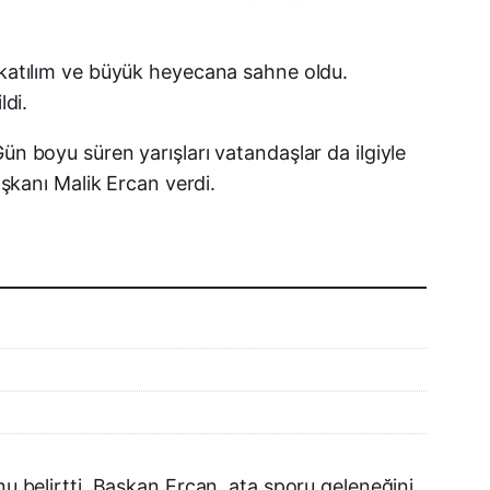
Facebook
n katılım ve büyük heyecana sahne oldu.
ldi.
X (Twitter)
ün boyu süren yarışları vatandaşlar da ilgiyle
WhatsApp
aşkanı Malik Ercan verdi.
Telegram
LinkedIn
E-posta
nu belirtti. Başkan Ercan, ata sporu geleneğini