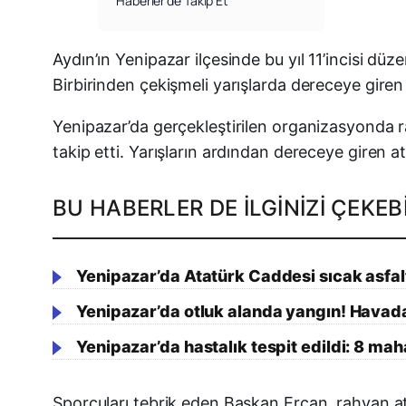
Haberler’de Takip Et
Aydın’ın Yenipazar ilçesinde bu yıl 11’incisi 
Birbirinden çekişmeli yarışlarda dereceye giren 
Yenipazar’da gerçekleştirilen organizasyonda ra
takip etti. Yarışların ardından dereceye giren a
BU HABERLER DE İLGINIZI ÇEKEBI
Yenipazar’da Atatürk Caddesi sıcak asfal
Yenipazar’da otluk alanda yangın! Havad
Yenipazar’da hastalık tespit edildi: 8 mah
Sporcuları tebrik eden Başkan Ercan, rahvan at 