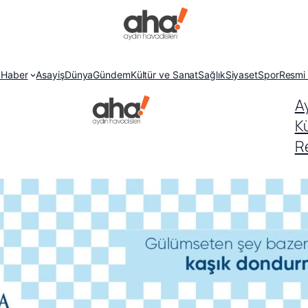
 Haber
Asayiş
Dünya
Gündem
Kültür ve Sanat
Sağlık
Siyaset
Spor
Resmi 
A
K
Re