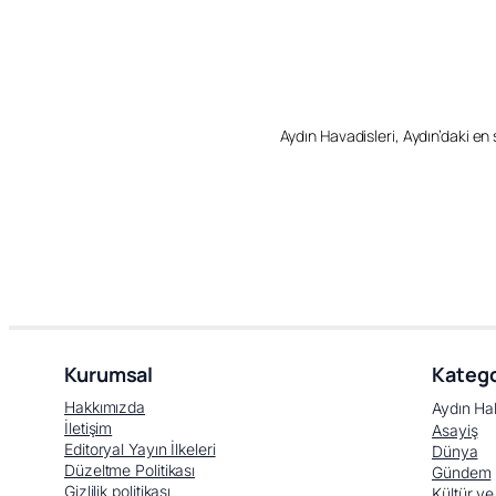
Aydın Havadisleri, Aydın’daki en so
Kurumsal
Katego
Hakkımızda
Aydın Ha
İletişim
Asayiş
Editoryal Yayın İlkeleri
Dünya
Düzeltme Politikası
Gündem
Gizlilik politikası
Kültür ve