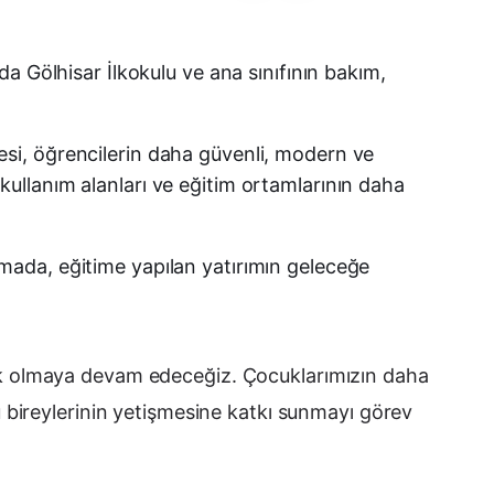
Facebook
a Gölhisar İlkokulu ve ana sınıfının bakım,
X (Twitter)
lmesi, öğrencilerin daha güvenli, modern ve
WhatsApp
k kullanım alanları ve eğitim ortamlarının daha
Telegram
mada, eğitime yapılan yatırımın geleceğe
LinkedIn
E-posta
stek olmaya devam edeceğiz. Çocuklarımızın daha
lü bireylerinin yetişmesine katkı sunmayı görev