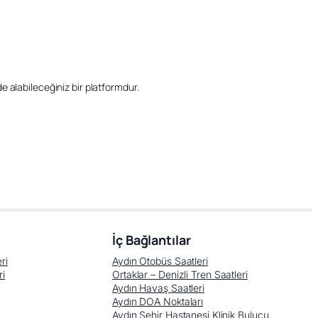
ilde alabileceğiniz bir platformdur.
İç Bağlantılar
ri
Aydın Otobüs Saatleri
ri
Ortaklar – Denizli Tren Saatleri
Aydın Havaş Saatleri
Aydın DOA Noktaları
Aydın Şehir Hastanesi Klinik Bulucu