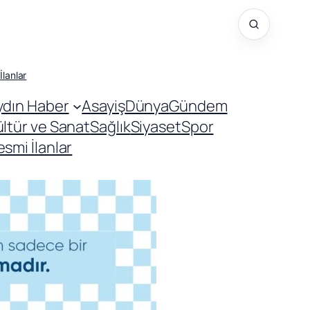
İlanlar
ydın Haber
Asayiş
Dünya
Gündem
ültür ve Sanat
Sağlık
Siyaset
Spor
smi İlanlar