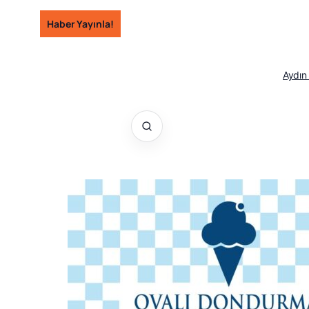
İçeriğe
Haber Yayınla!
geç
Aydın