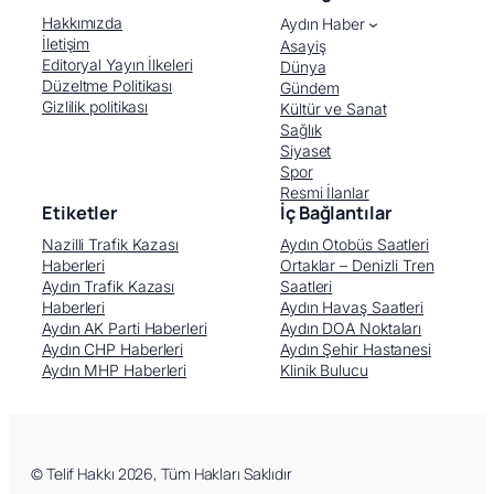
Hakkımızda
Aydın Haber
İletişim
Asayiş
Editoryal Yayın İlkeleri
Dünya
Düzeltme Politikası
Gündem
Gizlilik politikası
Kültür ve Sanat
Sağlık
Siyaset
Spor
Resmi İlanlar
Etiketler
İç Bağlantılar
Nazilli Trafik Kazası
Aydın Otobüs Saatleri
Haberleri
Ortaklar – Denizli Tren
Aydın Trafik Kazası
Saatleri
Haberleri
Aydın Havaş Saatleri
Aydın AK Parti Haberleri
Aydın DOA Noktaları
Aydın CHP Haberleri
Aydın Şehir Hastanesi
Aydın MHP Haberleri
Klinik Bulucu
Facebook
X (Twitter)
WhatsApp
Telegram
© Telif Hakkı 2026, Tüm Hakları Saklıdır