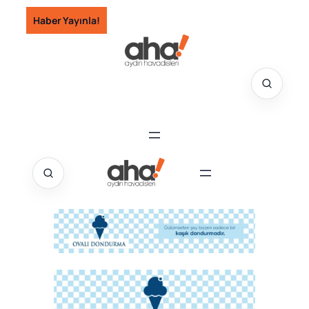
İçeriğe
Haber Yayınla!
geç