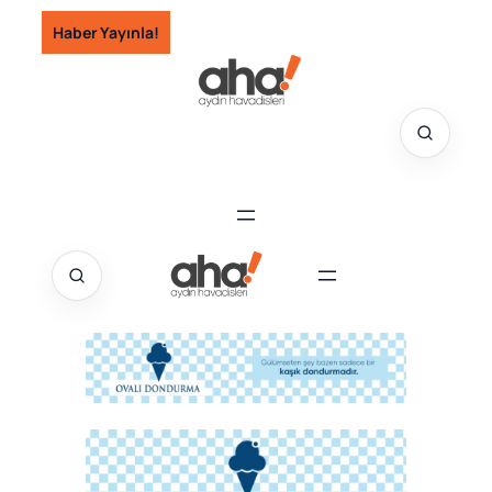
İçeriğe
Haber Yayınla!
geç