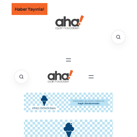
İçeriğe
Haber Yayınla!
geç