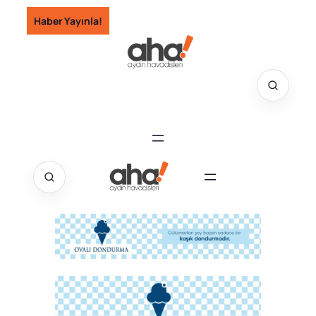
İçeriğe
Haber Yayınla!
geç