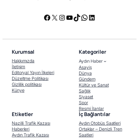
Facebook
X
Instagram
YouTube
TikTok
WhatsApp
LinkedIn
Kurumsal
Kategoriler
Hakkımızda
Aydın Haber
İletişim
Asayiş
Editoryal Yayın İlkeleri
Dünya
Düzeltme Politikası
Gündem
Gizlilik politikası
Kültür ve Sanat
Künye
Sağlık
Siyaset
Spor
Resmi İlanlar
Etiketler
İç Bağlantılar
Nazilli Trafik Kazası
Aydın Otobüs Saatleri
Haberleri
Ortaklar – Denizli Tren
Aydın Trafik Kazası
Saatleri