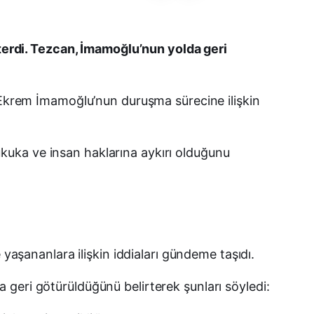
Facebook
erdi. Tezcan, İmamoğlu’nun yolda geri
X (Twitter)
ı Ekrem İmamoğlu’nun duruşma sürecine ilişkin
WhatsApp
Telegram
kuka ve insan haklarına aykırı olduğunu
LinkedIn
E-posta
şananlara ilişkin iddiaları gündeme taşıdı.
geri götürüldüğünü belirterek şunları söyledi: