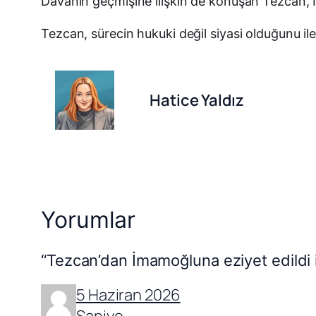
Davanın geçmişine ilişkin de konuşan Tezcan, İ
Tezcan, sürecin hukuki değil siyasi olduğunu ile
Hatice Yaldız
Yorumlar
“Tezcan’dan İmamoğluna eziyet edildi idd
5 Haziran 2026
Saniye