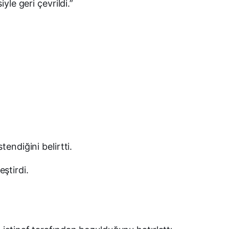
le geri çevrildi.”
endiğini belirtti.
ştirdi.