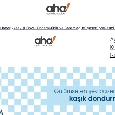
 Haber
Asayiş
Dünya
Gündem
Kültür ve Sanat
Sağlık
Siyaset
Spor
Resmi 
A
K
Re