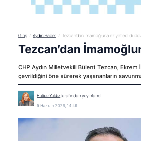
Giriş
Aydın Haber
Tezcan’dan İmamoğluna eziyet edildi iddia
Tezcan’dan İmamoğluna 
CHP Aydın Milletvekili Bülent Tezcan, Ekrem
çevrildiğini öne sürerek yaşananların savunma 
tarafından yayınlandı
Hatice Yaldız
5 Haziran 2026, 14:49