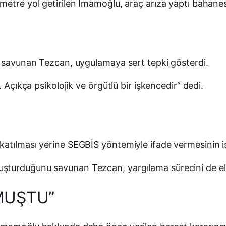
etre yol getirilen İmamoğlu, araç arıza yaptı bahanesiy
i savunan Tezcan, uygulamaya sert tepki gösterdi.
 Açıkça psikolojik ve örgütlü bir işkencedir” dedi.
atılması yerine SEGBİS yöntemiyle ifade vermesinin ist
şturduğunu savunan Tezcan, yargılama sürecini de ele
MUŞTU”