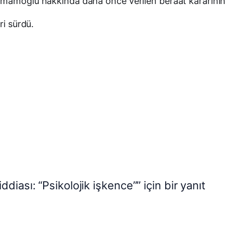
mamoğlu hakkında daha önce verilen beraat kararının i
ri sürdü.
iası: “Psikolojik işkence”” için bir yanıt