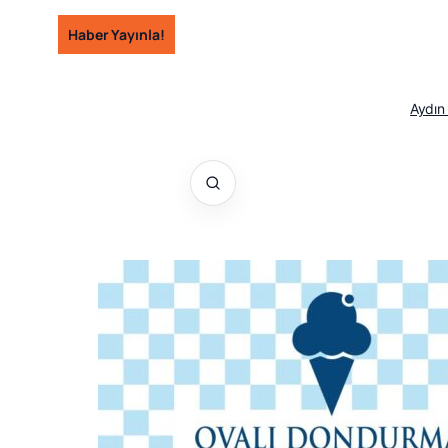
İçeriğe
Haber Yayınla!
geç
Aydın