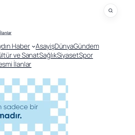
İlanlar
ydın Haber
Asayiş
Dünya
Gündem
ültür ve Sanat
Sağlık
Siyaset
Spor
smi İlanlar