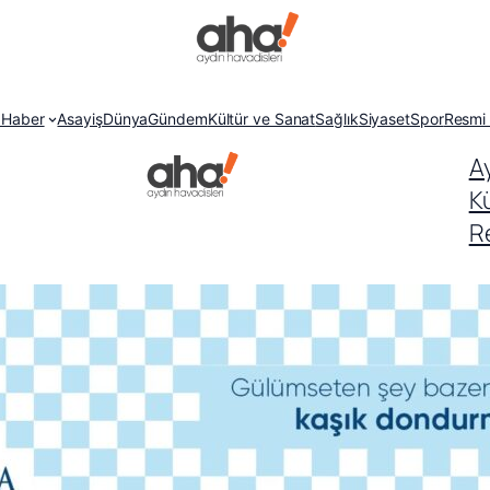
 Haber
Asayiş
Dünya
Gündem
Kültür ve Sanat
Sağlık
Siyaset
Spor
Resmi 
A
K
Re