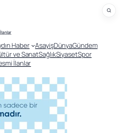
İlanlar
ydın Haber
Asayiş
Dünya
Gündem
ültür ve Sanat
Sağlık
Siyaset
Spor
smi İlanlar