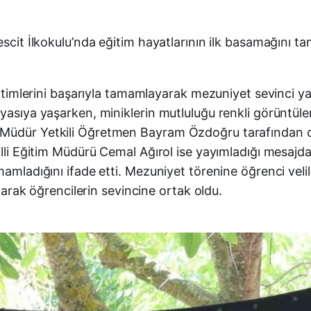
mescit İlkokulu’nda eğitim hayatlarının ilk basamağını
eğitimlerini başarıyla tamamlayarak mezuniyet sevinci ya
yasıya yaşarken, miniklerin mutluluğu renkli görüntüle
 Müdür Yetkili Öğretmen Bayram Özdoğru tarafından o
illi Eğitim Müdürü Cemal Ağırol ise yayımladığı mesajda 
amamladığını ifade etti. Mezuniyet törenine öğrenci ve
ılarak öğrencilerin sevincine ortak oldu.