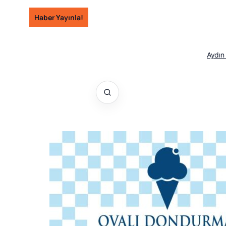
İçeriğe
Haber Yayınla!
geç
Aydın