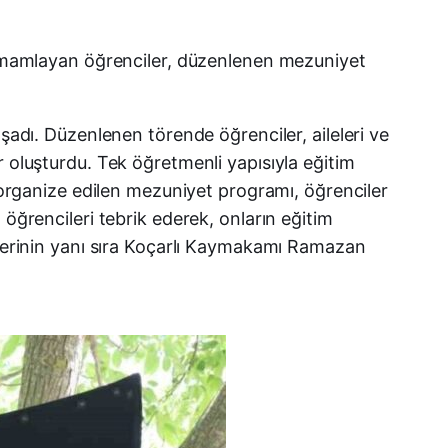
Facebook
 tamamlayan öğrenciler, düzenlenen mezuniyet
X (Twitter)
şadı. Düzenlenen törende öğrenciler, aileleri ve
WhatsApp
r oluşturdu. Tek öğretmenli yapısıyla eğitim
rganize edilen mezuniyet programı, öğrenciler
Telegram
öğrencileri tebrik ederek, onların eğitim
lilerinin yanı sıra Koçarlı Kaymakamı Ramazan
LinkedIn
E-posta