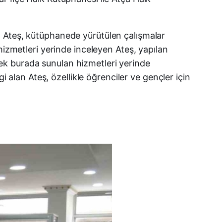
X (Twitter)
m Ateş, kütüphanede yürütülen çalışmalar
WhatsApp
hizmetleri yerinde inceleyen Ateş, yapılan
ek burada sunulan hizmetleri yerinde
Telegram
i alan Ateş, özellikle öğrenciler ve gençler için
LinkedIn
E-posta