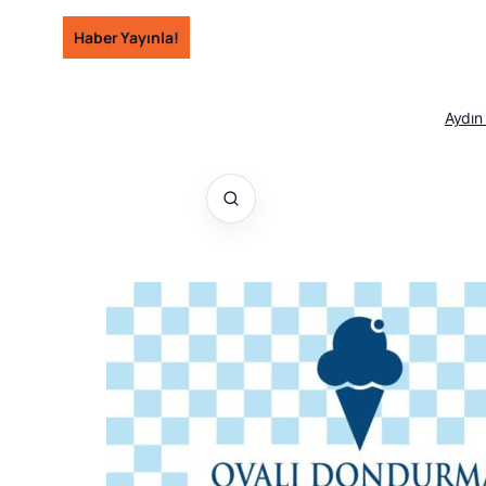
İçeriğe
Haber Yayınla!
geç
Aydın