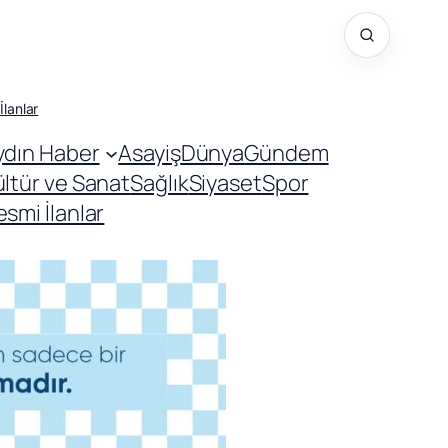
İlanlar
ydın Haber
Asayiş
Dünya
Gündem
ültür ve Sanat
Sağlık
Siyaset
Spor
smi İlanlar