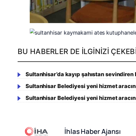
BU HABERLER DE İLGINIZI ÇEKEBI
Sultanhisar’da kayıp şahıstan sevindiren
Sultanhisar Belediyesi yeni hizmet aracını
Sultanhisar Belediyesi yeni hizmet aracını
İhlas Haber Ajansı