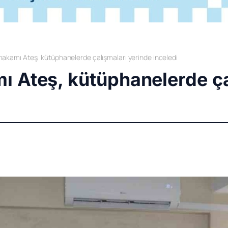
akamı Ateş, kütüphanelerde çalışmaları yerinde inceledi
 Ateş, kütüphanelerde ça