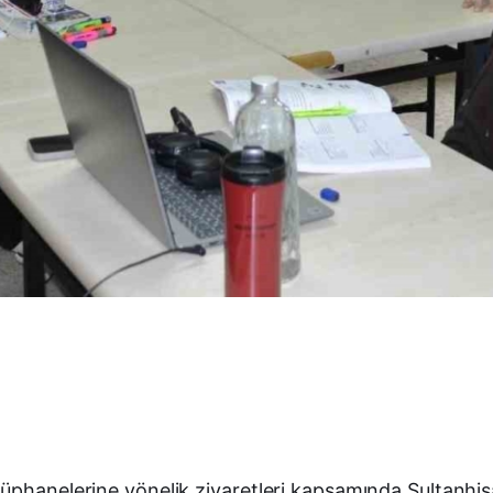
üphanelerine yönelik ziyaretleri kapsamında Sultanhisa