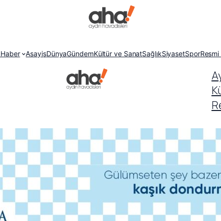
 Haber
Asayiş
Dünya
Gündem
Kültür ve Sanat
Sağlık
Siyaset
Spor
Resmi 
A
K
Re