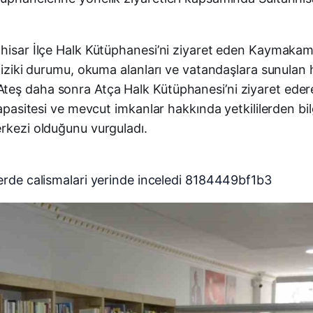
anhisar İlçe Halk Kütüphanesi’ni ziyaret eden Kaymaka
 fiziki durumu, okuma alanları ve vatandaşlara sunulan 
teş daha sonra Atça Halk Kütüphanesi’ni ziyaret eder
apasitesi ve mevcut imkanlar hakkında yetkililerden bilg
erkezi olduğunu vurguladı.