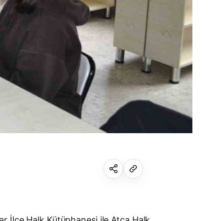
Facebook
r İlçe Halk Kütüphanesi ile Atça Halk