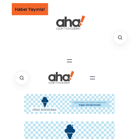
İçeriğe
Haber Yayınla!
geç