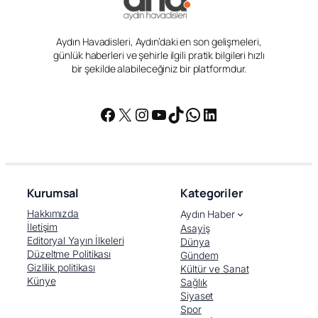
Aydın Havadisleri, Aydın’daki en son gelişmeleri,
günlük haberleri ve şehirle ilgili pratik bilgileri hızlı
bir şekilde alabileceğiniz bir platformdur.
Facebook
X
Instagram
YouTube
TikTok
WhatsApp
LinkedIn
Kurumsal
Kategoriler
Hakkımızda
Aydın Haber
İletişim
Asayiş
Editoryal Yayın İlkeleri
Dünya
Düzeltme Politikası
Gündem
Gizlilik politikası
Kültür ve Sanat
Künye
Sağlık
Siyaset
Spor