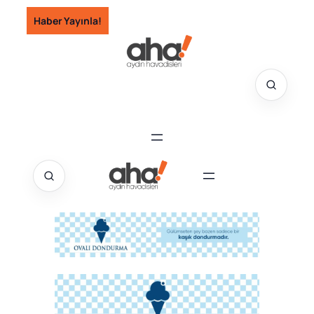
İçeriğe
Haber Yayınla!
geç