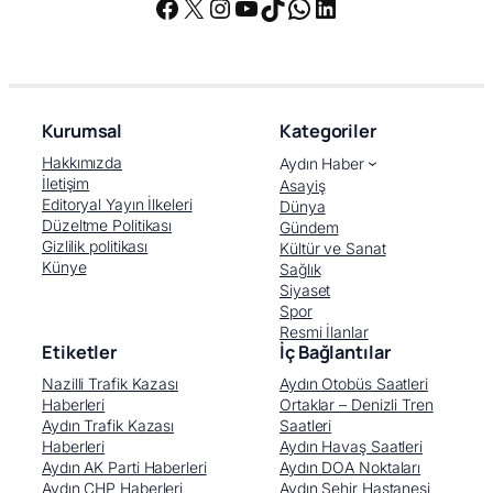
Facebook
X
Instagram
YouTube
TikTok
WhatsApp
LinkedIn
Kurumsal
Kategoriler
Hakkımızda
Aydın Haber
İletişim
Asayiş
Editoryal Yayın İlkeleri
Dünya
Düzeltme Politikası
Gündem
Gizlilik politikası
Kültür ve Sanat
Künye
Sağlık
Siyaset
Spor
Resmi İlanlar
Etiketler
İç Bağlantılar
Nazilli Trafik Kazası
Aydın Otobüs Saatleri
Haberleri
Ortaklar – Denizli Tren
Aydın Trafik Kazası
Saatleri
Haberleri
Aydın Havaş Saatleri
Aydın AK Parti Haberleri
Aydın DOA Noktaları
Aydın CHP Haberleri
Aydın Şehir Hastanesi