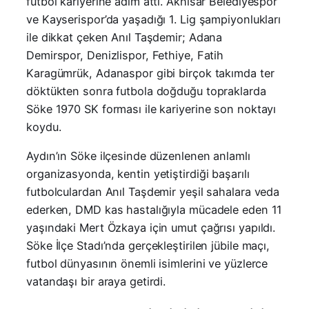
futbol kariyerine adım attı. Akhisar Belediyespor
ve Kayserispor’da yaşadığı 1. Lig şampiyonlukları
ile dikkat çeken Anıl Taşdemir; Adana
Demirspor, Denizlispor, Fethiye, Fatih
Karagümrük, Adanaspor gibi birçok takımda ter
döktükten sonra futbola doğduğu topraklarda
Söke 1970 SK forması ile kariyerine son noktayı
koydu.
Aydın’ın Söke ilçesinde düzenlenen anlamlı
organizasyonda, kentin yetiştirdiği başarılı
futbolculardan Anıl Taşdemir yeşil sahalara veda
ederken, DMD kas hastalığıyla mücadele eden 11
yaşındaki Mert Özkaya için umut çağrısı yapıldı.
Söke İlçe Stadı’nda gerçekleştirilen jübile maçı,
futbol dünyasının önemli isimlerini ve yüzlerce
vatandaşı bir araya getirdi.