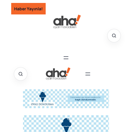
İçeriğe
Haber Yayınla!
geç