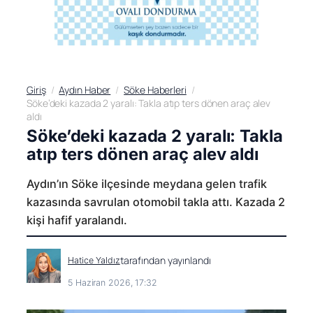
Giriş
Aydın Haber
Söke Haberleri
Söke’deki kazada 2 yaralı: Takla atıp ters dönen araç alev
aldı
Söke’deki kazada 2 yaralı: Takla
atıp ters dönen araç alev aldı
Aydın’ın Söke ilçesinde meydana gelen trafik
kazasında savrulan otomobil takla attı. Kazada 2
kişi hafif yaralandı.
tarafından yayınlandı
Hatice Yaldız
5 Haziran 2026, 17:32