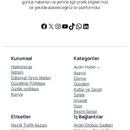
günlük haberleri ve şehirle ilgili pratik bilgileri hızlı
bir şekilde alabileceğiniz bir platformdur.
Facebook
X
Instagram
YouTube
TikTok
WhatsApp
LinkedIn
Kurumsal
Kategoriler
Hakkımızda
Aydın Haber
İletişim
Asayiş
Editoryal Yayın İlkeleri
Dünya
Düzeltme Politikası
Gündem
Gizlilik politikası
Kültür ve Sanat
Künye
Sağlık
Siyaset
Spor
Resmi İlanlar
Etiketler
İç Bağlantılar
Nazilli Trafik Kazası
Aydın Otobüs Saatleri