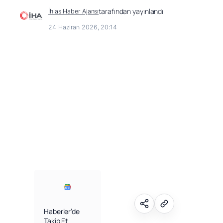
tarafından yayınlandı
İhlas Haber Ajansı
24 Haziran 2026, 20:14
Facebook
Facebook
X (Twitter)
X (Twitter)
WhatsApp
WhatsApp
Telegram
Telegram
Haberler’de
Takip Et