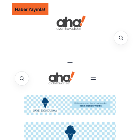
İçeriğe
Haber Yayınla!
geç