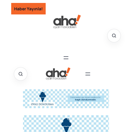
İçeriğe
Haber Yayınla!
geç