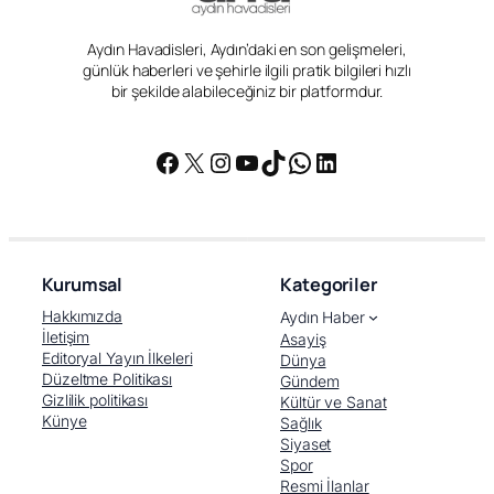
Aydın Havadisleri, Aydın’daki en son gelişmeleri,
günlük haberleri ve şehirle ilgili pratik bilgileri hızlı
bir şekilde alabileceğiniz bir platformdur.
Facebook
X
Instagram
YouTube
TikTok
WhatsApp
LinkedIn
Kurumsal
Kategoriler
Hakkımızda
Aydın Haber
İletişim
Asayiş
Editoryal Yayın İlkeleri
Dünya
Düzeltme Politikası
Gündem
Gizlilik politikası
Kültür ve Sanat
Künye
Sağlık
Siyaset
Spor
Resmi İlanlar