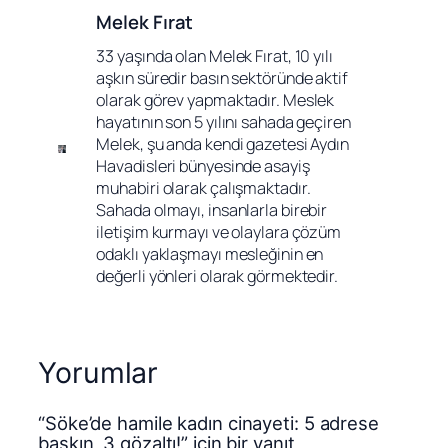
Melek Fırat
33 yaşında olan Melek Fırat, 10 yılı 
aşkın süredir basın sektöründe aktif 
olarak görev yapmaktadır. Meslek 
hayatının son 5 yılını sahada geçiren 
Melek, şu anda kendi gazetesi Aydın 
Havadisleri bünyesinde asayiş 
muhabiri olarak çalışmaktadır. 
Sahada olmayı, insanlarla birebir 
iletişim kurmayı ve olaylara çözüm 
odaklı yaklaşmayı mesleğinin en 
değerli yönleri olarak görmektedir.
Yorumlar
“Söke’de hamile kadın cinayeti: 5 adrese
baskın, 3 gözaltı!” için bir yanıt