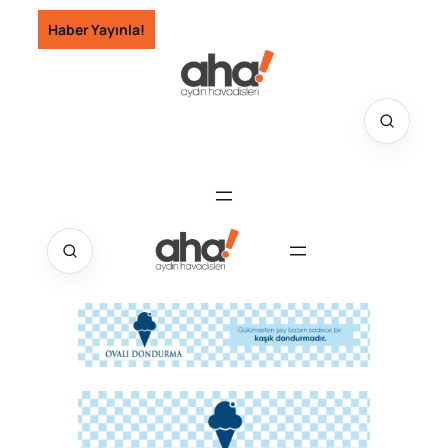
İçeriğe
Haber Yayınla!
geç