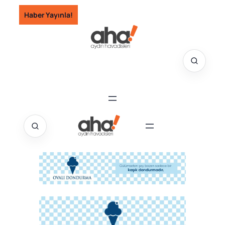
İçeriğe
Haber Yayınla!
geç