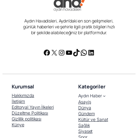
Aydın Havadisleri, Aydın’daki en son gelişmeleri,
günlük haberleri ve şehirle ilgili pratik bilgileri hızlı
bir şekilde alabileceğiniz bir platformdur.
Facebook
X
Instagram
YouTube
TikTok
WhatsApp
LinkedIn
Kurumsal
Kategoriler
Hakkımızda
Aydın Haber
İletişim
Asayiş
Editoryal Yayın İlkeleri
Dünya
Düzeltme Politikası
Gündem
Gizlilik politikası
Kültür ve Sanat
Künye
Sağlık
Siyaset
Spor