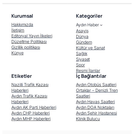
Kurumsal
Kategoriler
Hakkımızda
Aydın Haber
İletişim
Asayiş
Editoryal Yayın İlkeleri
Dünya
Düzeltme Politikası
Gündem
Gizlilik politikası
Kültür ve Sanat
Künye
Sağlık
Siyaset
Spor
Resmi İlanlar
Etiketler
İç Bağlantılar
Nazilli Trafik Kazası
Aydın Otobüs Saatleri
Haberleri
Ortaklar – Denizli Tren
Aydın Trafik Kazası
Saatleri
Haberleri
Aydın Havaş Saatleri
Aydın AK Parti Haberleri
Aydın DOA Noktaları
Aydın CHP Haberleri
Aydın Şehir Hastanesi
Aydın MHP Haberleri
Klinik Bulucu
Facebook
X (Twitter)