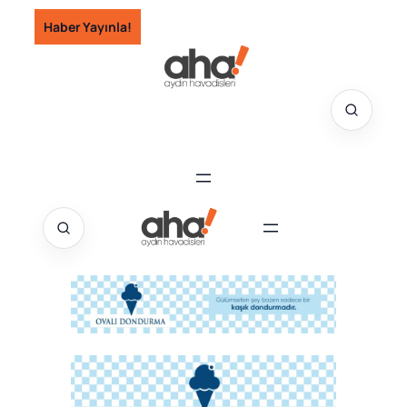
İçeriğe
Haber Yayınla!
geç