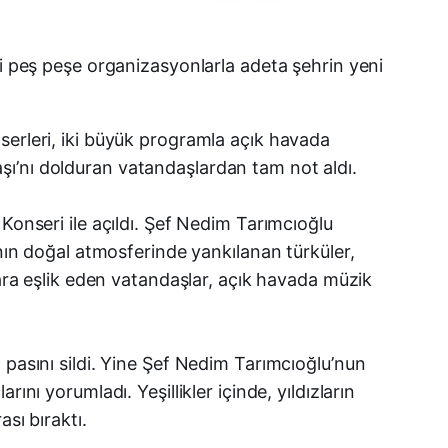
Facebook
ği peş peşe organizasyonlarla adeta şehrin yeni
X (Twitter)
serleri, iki büyük programla açık havada
WhatsApp
şı’nı dolduran vatandaşlardan tam not aldı.
Telegram
Konseri ile açıldı. Şef Nedim Tarımcıoğlu
’nın doğal atmosferinde yankılanan türküler,
LinkedIn
lara eşlik eden vatandaşlar, açık havada müzik
E-posta
 pasını sildi. Yine Şef Nedim Tarımcıoğlu’nun
nı yorumladı. Yeşillikler içinde, yıldızların
sı bıraktı.