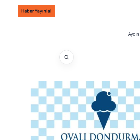
İçeriğe
Haber Yayınla!
geç
Aydın