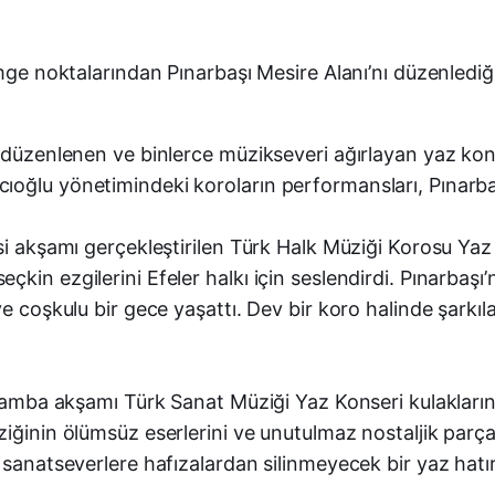
imge noktalarından Pınarbaşı Mesire Alanı’nı düzenledi
a düzenlenen ve binlerce müzikseveri ağırlayan yaz kon
oğlu yönetimindeki koroların performansları, Pınarba
si akşamı gerçekleştirilen Türk Halk Müziği Korosu Yaz 
kin ezgilerini Efeler halkı için seslendirdi. Pınarbaşı
ve coşkulu bir gece yaşattı. Dev bir koro halinde şarkı
rşamba akşamı Türk Sanat Müziği Yaz Konseri kulakların
inin ölümsüz eserlerini ve unutulmaz nostaljik parçaları
sanatseverlere hafızalardan silinmeyecek bir yaz hatıra