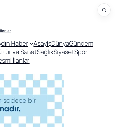
İlanlar
ydın Haber
Asayiş
Dünya
Gündem
ültür ve Sanat
Sağlık
Siyaset
Spor
smi İlanlar