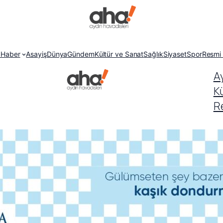
 Haber
Asayiş
Dünya
Gündem
Kültür ve Sanat
Sağlık
Siyaset
Spor
Resmi 
A
K
Re