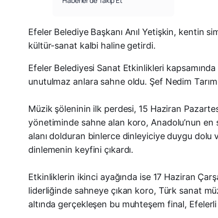
Haberler’de Takip Et
Efeler Belediye Başkanı Anıl Yetişkin, kentin s
kültür-sanat kalbi haline getirdi.
Efeler Belediyesi Sanat Etkinlikleri kapsamınd
unutulmaz anlara sahne oldu. Şef Nedim Tarımcı
Müzik şöleninin ilk perdesi, 15 Haziran Pazarte
yönetiminde sahne alan koro, Anadolu’nun en seç
alanı dolduran binlerce dinleyiciye duygu dolu 
dinlemenin keyfini çıkardı.
Etkinliklerin ikinci ayağında ise 17 Haziran Ça
liderliğinde sahneye çıkan koro, Türk sanat müziğ
altında gerçekleşen bu muhteşem final, Efelerli 