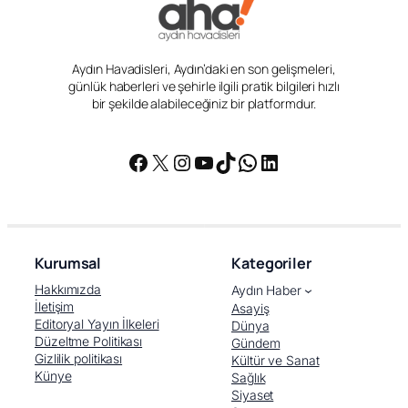
Aydın Havadisleri, Aydın’daki en son gelişmeleri,
günlük haberleri ve şehirle ilgili pratik bilgileri hızlı
bir şekilde alabileceğiniz bir platformdur.
Facebook
X
Instagram
YouTube
TikTok
WhatsApp
LinkedIn
Kurumsal
Kategoriler
Hakkımızda
Aydın Haber
İletişim
Asayiş
Editoryal Yayın İlkeleri
Dünya
Düzeltme Politikası
Gündem
Gizlilik politikası
Kültür ve Sanat
Künye
Sağlık
Siyaset