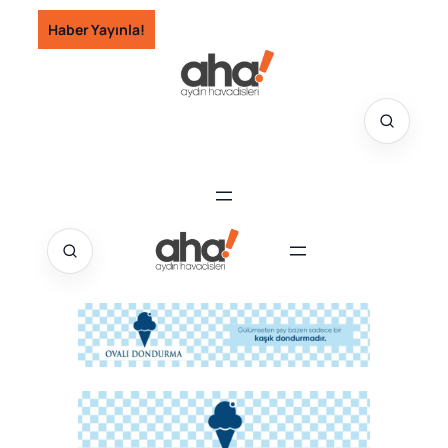
İçeriğe
Haber Yayınla!
geç