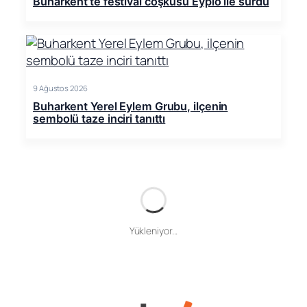
Buharkent’te festival coşkusu Eypio ile sürdü
9 Ağustos 2026
Buharkent Yerel Eylem Grubu, ilçenin
sembolü taze inciri tanıttı
Yükleniyor...