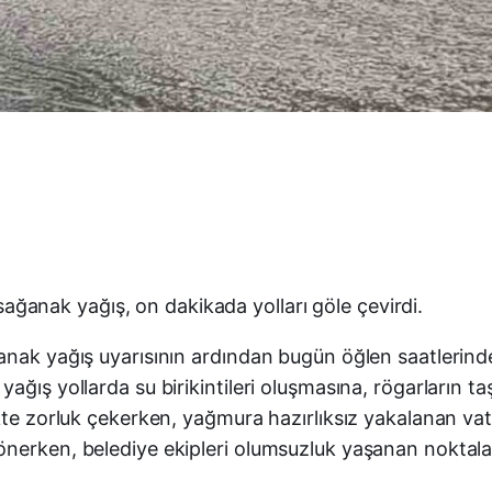
n sağanak yağış, on dakikada yolları göle çevirdi.
nak yağış uyarısının ardından bugün öğlen saatlerinde 
ğış yollarda su birikintileri oluşmasına, rögarların ta
te zorluk çekerken, yağmura hazırlıksız yakalanan vatand
nerken, belediye ekipleri olumsuzluk yaşanan noktalard