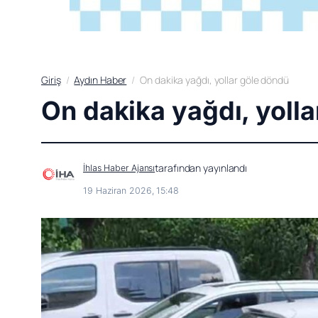
Giriş
Aydın Haber
On dakika yağdı, yollar göle döndü
On dakika yağdı, yoll
tarafından yayınlandı
İhlas Haber Ajansı
19 Haziran 2026, 15:48