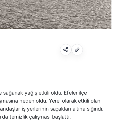
Facebook
sağanak yağış etkili oldu. Efeler ilçe
X (Twitter)
şmasına neden oldu. Yerel olarak etkili olan
WhatsApp
aşlar iş yerlerinin saçakları altına sığındı.
a temizlik çalışması başlattı.
Telegram