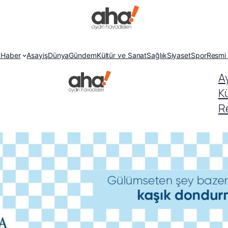
 Haber
Asayiş
Dünya
Gündem
Kültür ve Sanat
Sağlık
Siyaset
Spor
Resmi 
A
K
Re