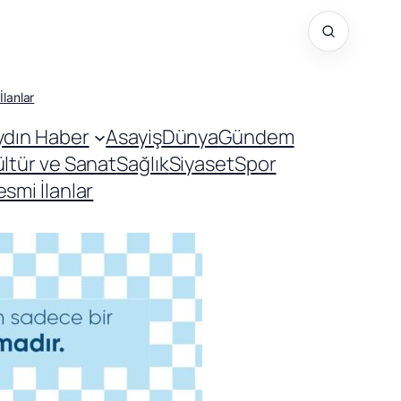
İlanlar
ydın Haber
Asayiş
Dünya
Gündem
ültür ve Sanat
Sağlık
Siyaset
Spor
smi İlanlar