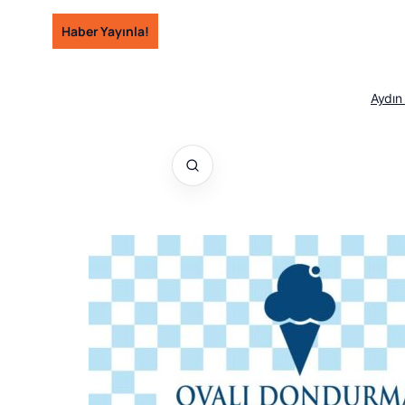
İçeriğe
Haber Yayınla!
geç
Aydın