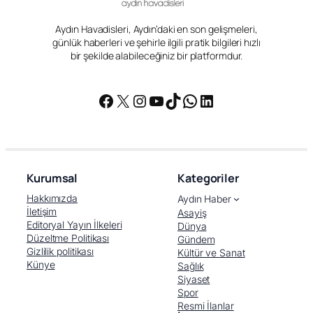
Aydın Havadisleri, Aydın’daki en son gelişmeleri,
günlük haberleri ve şehirle ilgili pratik bilgileri hızlı
bir şekilde alabileceğiniz bir platformdur.
Facebook
X
Instagram
YouTube
TikTok
WhatsApp
LinkedIn
Kurumsal
Kategoriler
Hakkımızda
Aydın Haber
İletişim
Asayiş
Editoryal Yayın İlkeleri
Dünya
Düzeltme Politikası
Gündem
Gizlilik politikası
Kültür ve Sanat
Künye
Sağlık
Siyaset
Spor
Resmi İlanlar