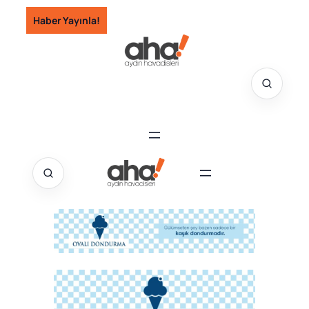
İçeriğe
Haber Yayınla!
geç