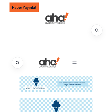
İçeriğe
Haber Yayınla!
geç