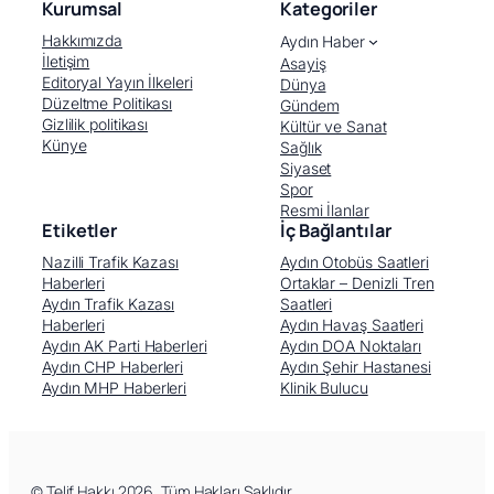
Kurumsal
Kategoriler
Hakkımızda
Aydın Haber
İletişim
Asayiş
Editoryal Yayın İlkeleri
Dünya
Düzeltme Politikası
Gündem
Gizlilik politikası
Kültür ve Sanat
Künye
Sağlık
Siyaset
Spor
Resmi İlanlar
Etiketler
İç Bağlantılar
Nazilli Trafik Kazası
Aydın Otobüs Saatleri
Haberleri
Ortaklar – Denizli Tren
Aydın Trafik Kazası
Saatleri
Haberleri
Aydın Havaş Saatleri
Aydın AK Parti Haberleri
Aydın DOA Noktaları
Aydın CHP Haberleri
Aydın Şehir Hastanesi
Aydın MHP Haberleri
Klinik Bulucu
Facebook
X (Twitter)
WhatsApp
Telegram
© Telif Hakkı 2026, Tüm Hakları Saklıdır