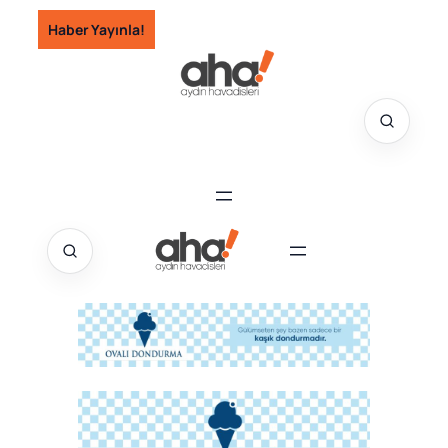
İçeriğe
Haber Yayınla!
geç