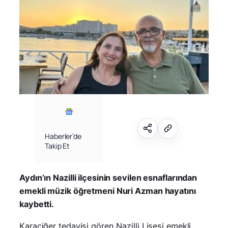
Haberler’de
Takip Et
Aydın’ın Nazilli ilçesinin sevilen esnaflarından
emekli müzik öğretmeni Nuri Azman hayatını
kaybetti.
Karaciğer tedavisi gören Nazilli Lisesi emekli