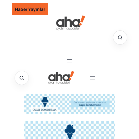
İçeriğe
Haber Yayınla!
geç