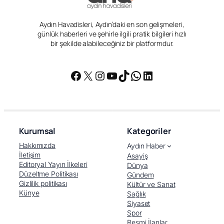
Aydın Havadisleri, Aydın’daki en son gelişmeleri,
günlük haberleri ve şehirle ilgili pratik bilgileri hızlı
bir şekilde alabileceğiniz bir platformdur.
Facebook
X
Instagram
YouTube
TikTok
WhatsApp
LinkedIn
Kurumsal
Kategoriler
Hakkımızda
Aydın Haber
İletişim
Asayiş
Editoryal Yayın İlkeleri
Dünya
Düzeltme Politikası
Gündem
Gizlilik politikası
Kültür ve Sanat
Künye
Sağlık
Siyaset
Spor
Resmi İlanlar