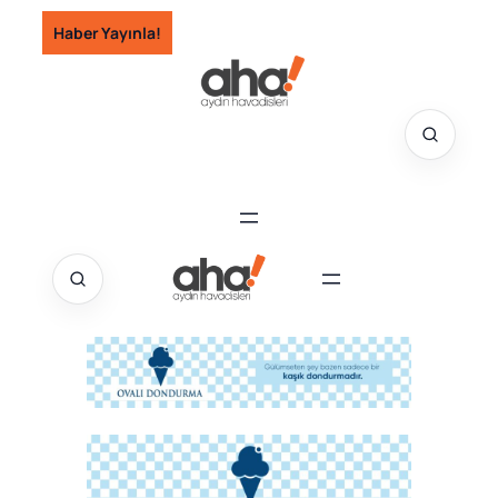
İçeriğe
Haber Yayınla!
geç