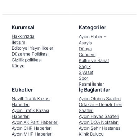
Kurumsal
Kategoriler
Hakkımızda
Aydın Haber
İletişim
Asayiş
Editoryal Yayın İlkeleri
Dünya
Düzeltme Politikası
Gündem
Gizlilik politikası
Kültür ve Sanat
Künye
Sağlık
Siyaset
Spor
Resmi İlanlar
Etiketler
İç Bağlantılar
Nazilli Trafik Kazası
Aydın Otobüs Saatleri
Haberleri
Ortaklar – Denizli Tren
Aydın Trafik Kazası
Saatleri
Haberleri
Aydın Havaş Saatleri
Aydın AK Parti Haberleri
Aydın DOA Noktaları
Aydın CHP Haberleri
Aydın Şehir Hastanesi
Aydın MHP Haberleri
Klinik Bulucu
Facebook
X (Twitter)