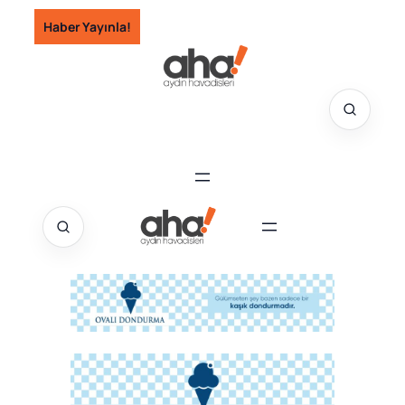
İçeriğe
Haber Yayınla!
geç