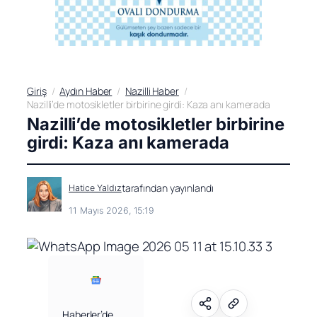
Giriş
Aydın Haber
Nazilli Haber
Nazilli’de motosikletler birbirine girdi: Kaza anı kamerada
Nazilli’de motosikletler birbirine
girdi: Kaza anı kamerada
tarafından yayınlandı
Hatice Yaldız
11 Mayıs 2026, 15:19
Haberler’de