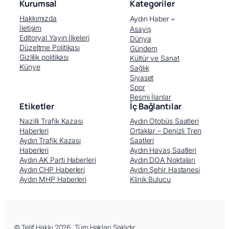
Kurumsal
Kategoriler
Hakkımızda
Aydın Haber
İletişim
Asayiş
Editoryal Yayın İlkeleri
Dünya
Düzeltme Politikası
Gündem
Gizlilik politikası
Kültür ve Sanat
Künye
Sağlık
Siyaset
Spor
Resmi İlanlar
Etiketler
İç Bağlantılar
Nazilli Trafik Kazası
Aydın Otobüs Saatleri
Haberleri
Ortaklar – Denizli Tren
Aydın Trafik Kazası
Saatleri
Haberleri
Aydın Havaş Saatleri
Aydın AK Parti Haberleri
Aydın DOA Noktaları
Aydın CHP Haberleri
Aydın Şehir Hastanesi
Aydın MHP Haberleri
Klinik Bulucu
© Telif Hakkı 2026, Tüm Hakları Saklıdır