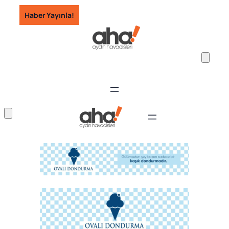
İçeriğe
Haber Yayınla!
geç