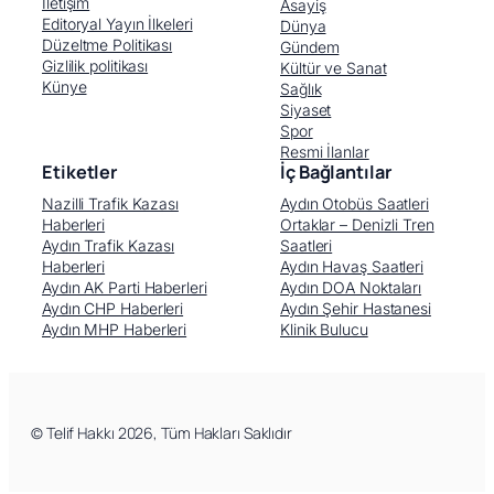
İletişim
Asayiş
Editoryal Yayın İlkeleri
Dünya
Düzeltme Politikası
Gündem
Gizlilik politikası
Kültür ve Sanat
Künye
Sağlık
Siyaset
Spor
Resmi İlanlar
Etiketler
İç Bağlantılar
Nazilli Trafik Kazası
Aydın Otobüs Saatleri
Haberleri
Ortaklar – Denizli Tren
Aydın Trafik Kazası
Saatleri
Haberleri
Aydın Havaş Saatleri
Aydın AK Parti Haberleri
Aydın DOA Noktaları
Aydın CHP Haberleri
Aydın Şehir Hastanesi
Aydın MHP Haberleri
Klinik Bulucu
Facebook
X (Twitter)
WhatsApp
Telegram
© Telif Hakkı 2026, Tüm Hakları Saklıdır
LinkedIn
E-posta