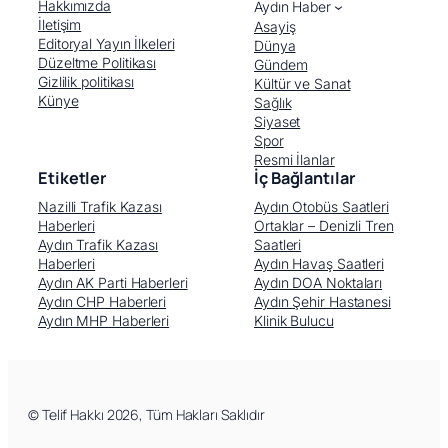
Hakkımızda
Aydın Haber
İletişim
Asayiş
Editoryal Yayın İlkeleri
Dünya
Düzeltme Politikası
Gündem
Gizlilik politikası
Kültür ve Sanat
Künye
Sağlık
Siyaset
Spor
Resmi İlanlar
Etiketler
İç Bağlantılar
Nazilli Trafik Kazası
Aydın Otobüs Saatleri
Haberleri
Ortaklar – Denizli Tren
Aydın Trafik Kazası
Saatleri
Haberleri
Aydın Havaş Saatleri
Aydın AK Parti Haberleri
Aydın DOA Noktaları
Aydın CHP Haberleri
Aydın Şehir Hastanesi
Aydın MHP Haberleri
Klinik Bulucu
Facebook
X (Twitter)
WhatsApp
Telegram
© Telif Hakkı 2026, Tüm Hakları Saklıdır
LinkedIn
E-posta