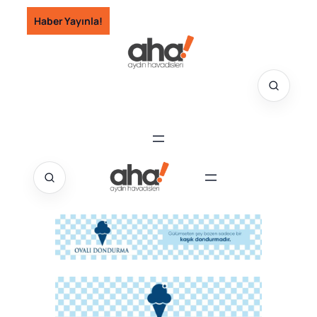
İçeriğe
Haber Yayınla!
geç