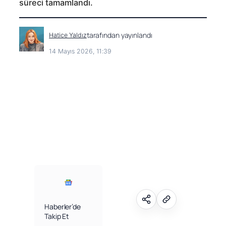
süreci tamamlandı.
tarafından yayınlandı
Hatice Yaldız
14 Mayıs 2026, 11:39
Facebook
Facebook
X (Twitter)
X (Twitter)
WhatsApp
WhatsApp
Telegram
Telegram
Haberler’de
Takip Et
LinkedIn
LinkedIn
E-posta
E-posta