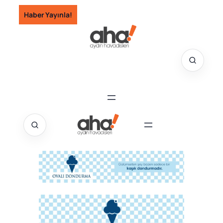
İçeriğe
Haber Yayınla!
geç