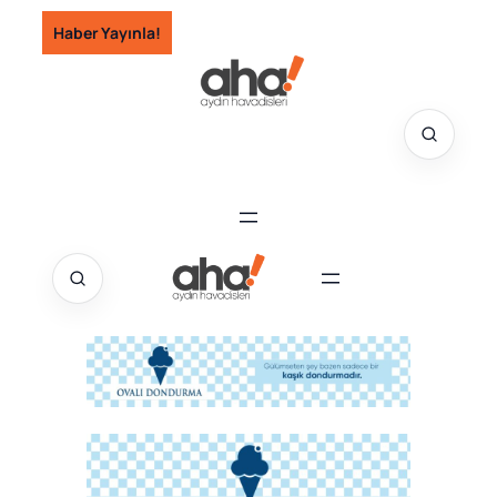
İçeriğe
Haber Yayınla!
geç