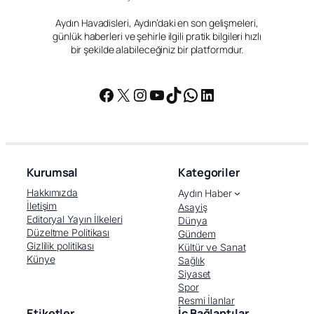
Aydın Havadisleri, Aydın’daki en son gelişmeleri,
günlük haberleri ve şehirle ilgili pratik bilgileri hızlı
bir şekilde alabileceğiniz bir platformdur.
Facebook
X
Instagram
YouTube
TikTok
WhatsApp
LinkedIn
Kurumsal
Kategoriler
Hakkımızda
Aydın Haber
İletişim
Asayiş
Editoryal Yayın İlkeleri
Dünya
Düzeltme Politikası
Gündem
Gizlilik politikası
Kültür ve Sanat
Künye
Sağlık
Siyaset
Spor
Resmi İlanlar
Etiketler
İç Bağlantılar