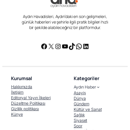
Aydın Havadisleri, Aydın’daki en son gelişmeleri,
günlük haberleri ve şehirle ilgili pratik bilgileri hızlı
bir şekilde alabileceğiniz bir platformdur.
Facebook
X
Instagram
YouTube
TikTok
WhatsApp
LinkedIn
Kurumsal
Kategoriler
Hakkımızda
Aydın Haber
İletişim
Asayiş
Editoryal Yayın İlkeleri
Dünya
Düzeltme Politikası
Gündem
Gizlilik politikası
Kültür ve Sanat
Künye
Sağlık
Siyaset
Spor