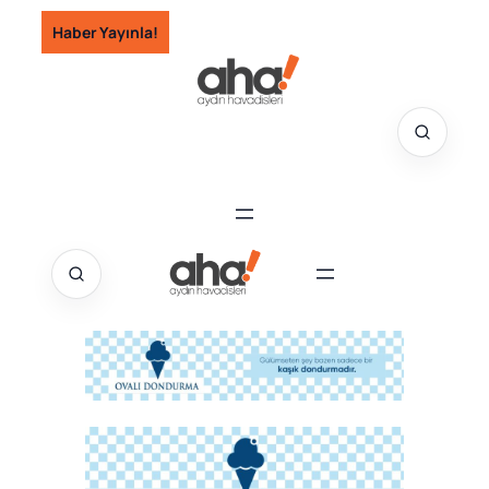
İçeriğe
Haber Yayınla!
geç