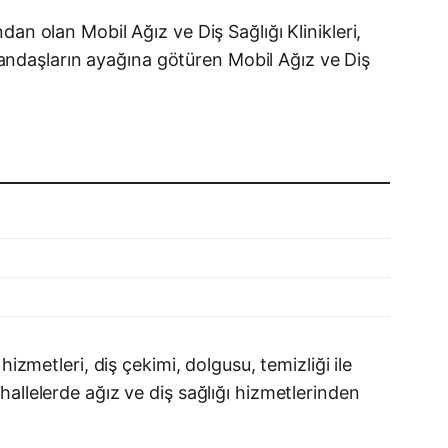
X (Twitter)
an olan Mobil Ağız ve Diş Sağlığı Klinikleri,
WhatsApp
atandaşların ayağına götüren Mobil Ağız ve Diş
Telegram
LinkedIn
E-posta
izmetleri, diş çekimi, dolgusu, temizliği ile
allelerde ağız ve diş sağlığı hizmetlerinden