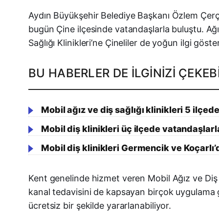
Aydın Büyükşehir Belediye Başkanı Özlem Çerçioğ
bugün Çine ilçesinde vatandaşlarla buluştu. Ağız
Sağlığı Klinikleri’ne Çineliler de yoğun ilgi göster
BU HABERLER DE İLGINIZI ÇEKEBI
Mobil ağız ve diş sağlığı klinikleri 5 ilçe
Mobil diş klinikleri üç ilçede vatandaşlar
Mobil diş klinikleri Germencik ve Koçarlı
Kent genelinde hizmet veren Mobil Ağız ve Diş Sa
kanal tedavisini de kapsayan birçok uygulama ge
ücretsiz bir şekilde yararlanabiliyor.