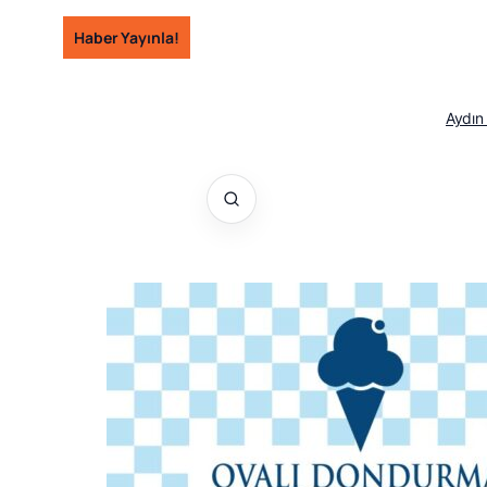
İçeriğe
Haber Yayınla!
geç
Aydın