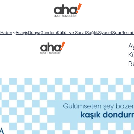
 Haber
Asayiş
Dünya
Gündem
Kültür ve Sanat
Sağlık
Siyaset
Spor
Resmi 
A
K
Re