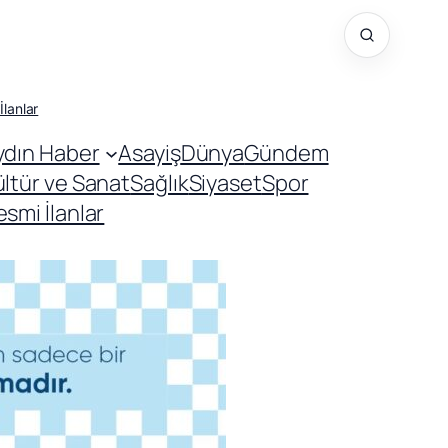
İlanlar
ydın Haber
Asayiş
Dünya
Gündem
ültür ve Sanat
Sağlık
Siyaset
Spor
smi İlanlar