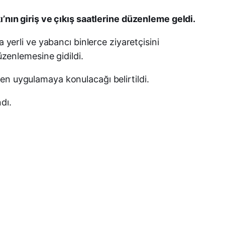
Facebook
ı’nın giriş ve çıkış saatlerine düzenleme geldi.
 yerli ve yabancı binlerce ziyaretçisini
X (Twitter)
üzenlemesine gidildi.
WhatsApp
en uygulamaya konulacağı belirtildi.
Telegram
dı.
LinkedIn
E-posta