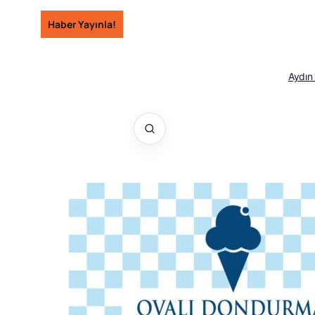
İçeriğe
Haber Yayınla!
geç
Aydın