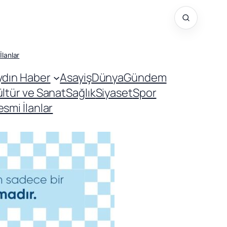
İlanlar
ydın Haber
Asayiş
Dünya
Gündem
ültür ve Sanat
Sağlık
Siyaset
Spor
smi İlanlar