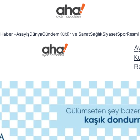
 Haber
Asayiş
Dünya
Gündem
Kültür ve Sanat
Sağlık
Siyaset
Spor
Resmi 
A
K
Re