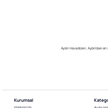
Aydın Havadisleri, Aydın’daki en so
Kurumsal
Katego
Hakkımızda
Aydın Ha