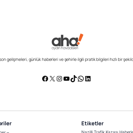
n gelişmeleri, günlük haberleri ve şehirle ilgili pratik bilgileri hızlı bir şek
Facebook
X
Instagram
YouTube
TikTok
WhatsApp
LinkedIn
riler
Etiketler
Nazilli Trafik Kazası Haberle
ber