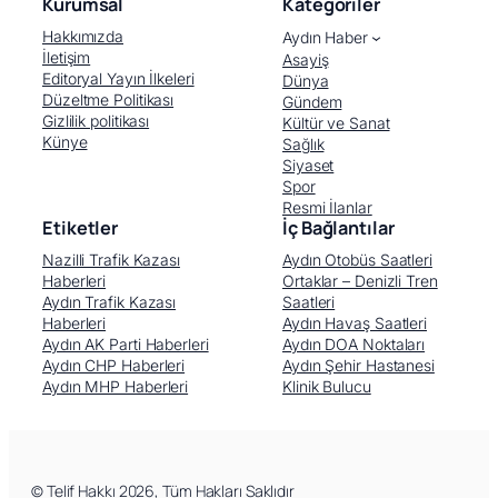
Kurumsal
Kategoriler
Hakkımızda
Aydın Haber
İletişim
Asayiş
Editoryal Yayın İlkeleri
Dünya
Düzeltme Politikası
Gündem
Gizlilik politikası
Kültür ve Sanat
Künye
Sağlık
Siyaset
Spor
Resmi İlanlar
Etiketler
İç Bağlantılar
Nazilli Trafik Kazası
Aydın Otobüs Saatleri
Haberleri
Ortaklar – Denizli Tren
Aydın Trafik Kazası
Saatleri
Haberleri
Aydın Havaş Saatleri
Aydın AK Parti Haberleri
Aydın DOA Noktaları
Aydın CHP Haberleri
Aydın Şehir Hastanesi
Aydın MHP Haberleri
Klinik Bulucu
Facebook
X (Twitter)
WhatsApp
Telegram
© Telif Hakkı 2026, Tüm Hakları Saklıdır