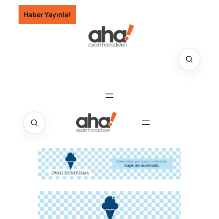
İçeriğe
Haber Yayınla!
geç