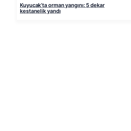
Kuyucak’ta orman yangını: 5 dekar
kestanelik yandı