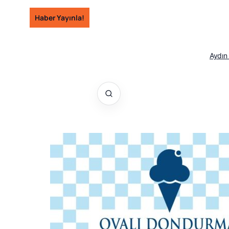
İçeriğe
Haber Yayınla!
geç
Aydın