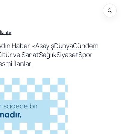
İlanlar
ydın Haber
Asayiş
Dünya
Gündem
ültür ve Sanat
Sağlık
Siyaset
Spor
smi İlanlar