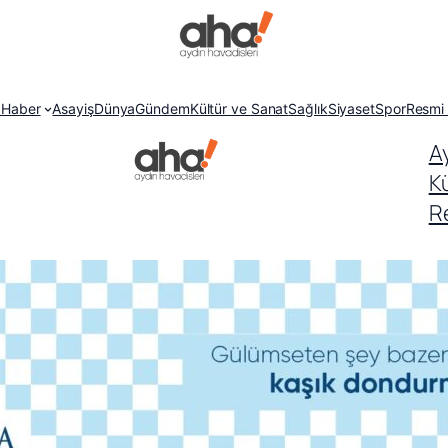
 Haber
Asayiş
Dünya
Gündem
Kültür ve Sanat
Sağlık
Siyaset
Spor
Resmi 
A
K
Re