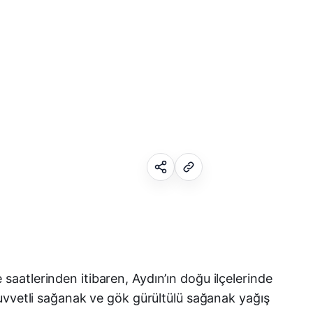
Facebook
X (Twitter)
aatlerinden itibaren, Aydın’ın doğu ilçelerinde
uvvetli sağanak ve gök gürültülü sağanak yağış
WhatsApp