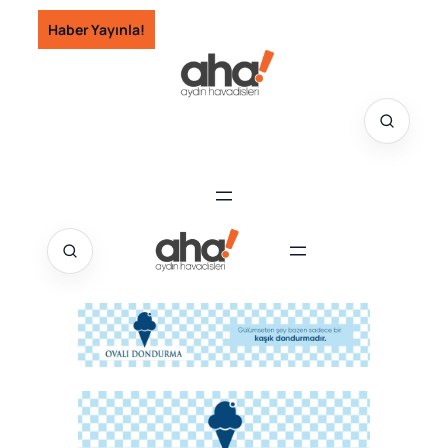
İçeriğe
Haber Yayınla!
geç