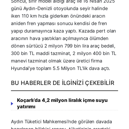
Soncul, sıfır model aldığı araç ile 16 Nisan 2025
günü Aydın-Denizli otoyolunda seyir halinde
iken 110 km hızla giderken önündeki aracın
aniden fren yapması sonucu kendisi de fren
yapıp duramayınca kaza yaptı. Kazada pert olan
aracının hava yastıkları açılmayınca ölümden
dönen sürtücü 2 milyon 799 bin lira araç bedeli,
300 bin TL maddi tazminat, 2 milyon 400 bin TL
manevi tazminat olmak üzere üretici firma
Hyundai’ye toplam 5.5 Milyon TL’lik dava açtı.
BU HABERLER DE İLGINIZI ÇEKEBILIR
Koçarlı’da 4,2 milyon liralık içme suyu
yatırımı
Aydın Tüketici Mahkemesi’nde görülen davada