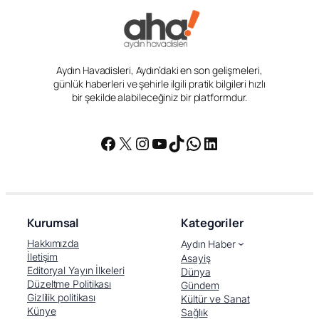
Aydın Havadisleri, Aydın’daki en son gelişmeleri,
günlük haberleri ve şehirle ilgili pratik bilgileri hızlı
bir şekilde alabileceğiniz bir platformdur.
Facebook
X
Instagram
YouTube
TikTok
WhatsApp
LinkedIn
Kurumsal
Kategoriler
Hakkımızda
Aydın Haber
İletişim
Asayiş
Editoryal Yayın İlkeleri
Dünya
Düzeltme Politikası
Gündem
Gizlilik politikası
Kültür ve Sanat
Künye
Sağlık