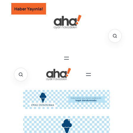
İçeriğe
Haber Yayınla!
geç