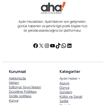
Aydın Havadisleri, Aydın’daki en son gelişmeleri,
günlük haberleri ve şehirle ilgili pratik bilgileri hızlı
bir şekilde alabileceğiniz bir platformdur.
Facebook
X
Instagram
YouTube
TikTok
WhatsApp
LinkedIn
Kurumsal
Kategoriler
Hakkımızda
Aydın Haber
İletişim
Asayiş
Editoryal Yayın İlkeleri
Dünya
Düzeltme Politikası
Gündem
Gizlilik politikası
Kültür ve Sanat
Künye
Sağlık