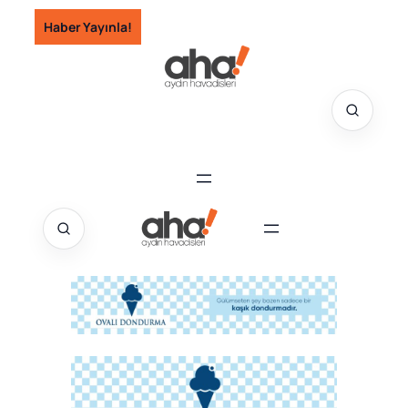
İçeriğe
Haber Yayınla!
geç