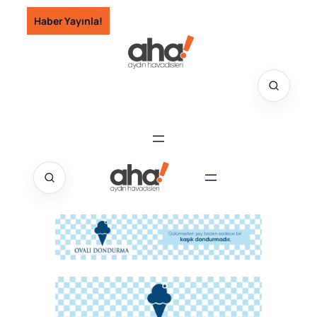
İçeriğe
Haber Yayınla!
geç