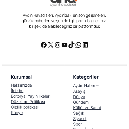
Aydın Havadisleri, Aydın’daki en son gelişmeleri,
günlük haberleri ve şehirle ilgili pratik bilgileri hızlı
bir şekilde alabileceğiniz bir platformdur.
Facebook
X
Instagram
YouTube
TikTok
WhatsApp
LinkedIn
Kurumsal
Kategoriler
Hakkımızda
Aydın Haber
İletişim
Asayiş
Editoryal Yayın İlkeleri
Dünya
Düzeltme Politikası
Gündem
Gizlilik politikası
Kültür ve Sanat
Künye
Sağlık
Siyaset
Spor