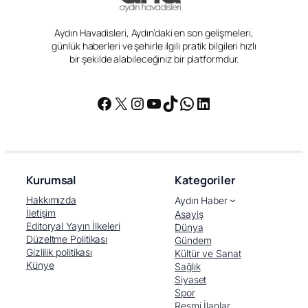
Aydın Havadisleri, Aydın’daki en son gelişmeleri,
günlük haberleri ve şehirle ilgili pratik bilgileri hızlı
bir şekilde alabileceğiniz bir platformdur.
Facebook
X
Instagram
YouTube
TikTok
WhatsApp
LinkedIn
Kurumsal
Kategoriler
Hakkımızda
Aydın Haber
İletişim
Asayiş
Editoryal Yayın İlkeleri
Dünya
Düzeltme Politikası
Gündem
Gizlilik politikası
Kültür ve Sanat
Künye
Sağlık
Siyaset
Spor
Resmi İlanlar