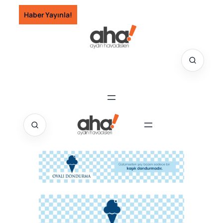
İçeriğe
Haber Yayınla!
geç